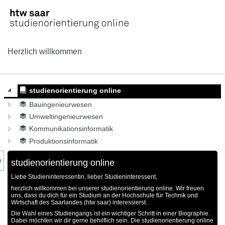
OPAL
Herzlich willkommen
studienorientierung online
Bauingenieurwesen
Umweltingenieurwesen
Kommunikationsinformatik
Produktionsinformatik
nzeige des Kursmenüs
studienorientierung online
Liebe Studieninteressentin, lieber Studieninteressent,
herzlich willkommen bei unserer studienorientierung online. Wir freuen
uns, dass du dich für ein Studium an der Hochschule für Technik und
Wirtschaft des Saarlandes (htw saar) interessierst.
Die Wahl eines Studiengangs ist ein wichtiger Schritt in einer Biographie.
Dabei möchten wir dir gerne behilflich sein. Die studienorientierung online